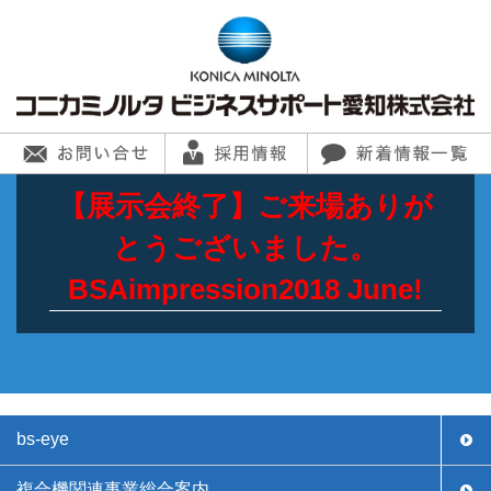
【展示会終了】ご来場ありが
とうございました。
BSAimpression2018 June!
bs-eye
複合機関連事業総合案内