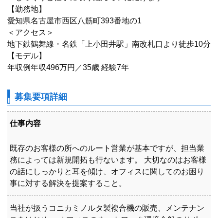
【勤務地】
愛知県名古屋市西区八筋町393番地の1
＜アクセス＞
地下鉄鶴舞線・名鉄「上小田井駅」南改札口より徒歩10分
【モデル】
年収例年収496万円／35歳 経験7年
募集要項詳細
仕事内容
既存のお客様の所へのルート営業が基本ですが、担当業
務によっては新規開拓も行ないます。 大切なのはお客様
の話にしっかりと耳を傾け、オフィスに関してのお困り
事に対する解決を提案すること。
当社が扱うコニカミノルタ製複合機の販売、メンテナン